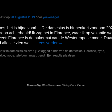
t einde van de damestas
atst op
20 augustus 2019
door
yoekenagel
s, het is bijna voorbij. De damestas is binnenkort zoooooo 20
ooo achterhaald! Ik zag het in Florence, waar ik op vakantie wa
weet: Florence is de bakermat van de Westeuropese mode. Daar
jd alles te zien wat …
Lees verder
→
atst in
damestasjeslezen
|
Getagged
einde van de damestas
,
Florence
,
hype
,
ltje
,
mode
,
telefoonhanger
,
trend
|
Een reactie plaatsen
Powered by
WordPress
and
Sliding Door
theme.