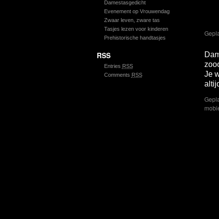
Damestasgedicht
Evenement op Vrouwendag
He
Zwaar leven, zware tas
Tasjes lezen voor kinderen
Gepla
Prehistorische handtasjes
RSS
Dame
zooo
Entries
RSS
Je 
Comments
RSS
alti
Gepla
mobie