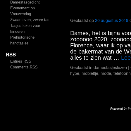
Damestasgedicht
Evenement op
Het einde van de 
Vrouwendag
Geplaatst op
20 augustus 2019
Zwaar leven, zware tas
Tasjes lezen voor
kinderen
Dames, het is bijna voo
Prehistorische
zoooooo 2020, zoooooo 
handtasjes
Florence, waar ik op va
de bakermat van de Wes
RSS
alles te zien wat …
Lee
Entries
RSS
Geplaatst in
damestasjeslezen
|
Comments
RSS
hype
,
mobieltje
,
mode
,
telefoon
Powered by
W