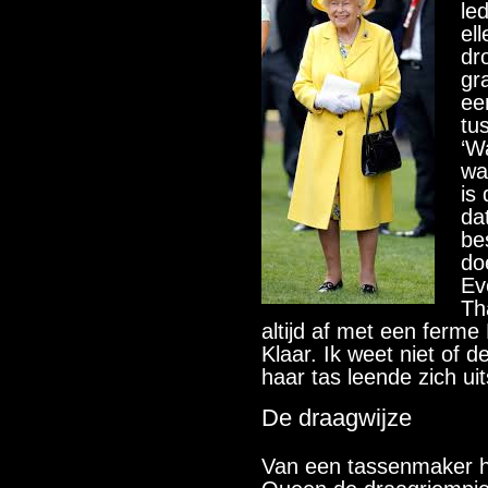
le
el
dr
gr
ee
tu
‘W
wat
is
da
be
do
Ev
Th
altijd af met een ferme
Klaar. Ik weet niet of
haar tas leende zich ui
De draagwijze
Van een tassenmaker ho