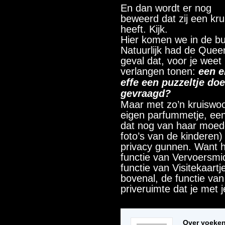
En dan wordt er nog
beweerd dat zij een kru
heeft. Kijk.
Hier komen we in de buu
Natuurlijk had de Queen
geval dat, voor je weet
verlangen tonen:
een e
effe een puzzeltje doen
gevraagd?
Maar met zo’n kruiswo
eigen parfummetje, een
dat nog van haar moed
foto’s van de kindere
privacy gunnen. Want ha
functie van Vervoersmid
functie van Visitekaart
bovenal, de functie van
priveruimte dat je met 
Over yoeke