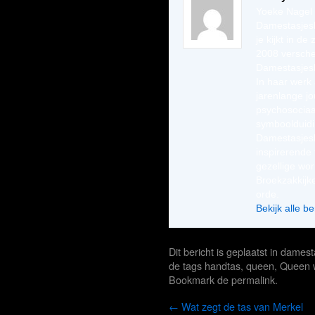
Yoeke Nagel 
Damestasjesl
je kijkt in de
2008 versche
Damestasjesl
In haar werk 
jarenlange jo
psychosociaa
symboolduidi
Damestasjesl
inspirerende 
gezellige wo
Broekzakkij
orde.
Bekijk alle 
Dit bericht is geplaatst in
damest
de tags
handtas
,
queen
,
Queen 
Bookmark de
permalink
.
←
Wat zegt de tas van Merkel