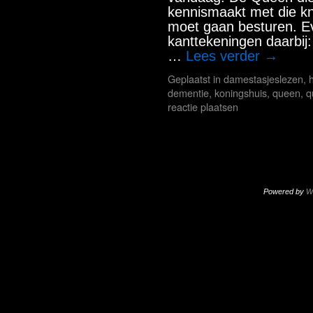
kennismaakt met die k
moet gaan besturen. Ev
kanttekeningen daarbij:
…
Lees verder
→
Geplaatst in
damestasjeslezen
,
h
dementie
,
koningshuis
,
queen
,
q
reactie plaatsen
Powered by
W