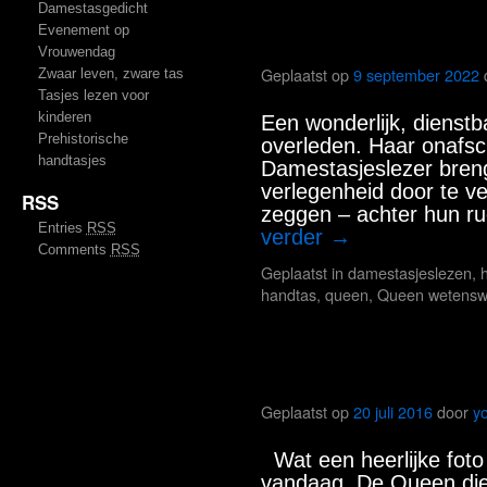
Damestasgedicht
Evenement op
Het tasje van de 
Vrouwendag
Geplaatst op
9 september 2022
Zwaar leven, zware tas
Tasjes lezen voor
kinderen
Een wonderlijk, dienstb
Prehistorische
overleden. Haar onafsche
handtasjes
Damestasjeslezer breng
verlegenheid door te ve
RSS
zeggen – achter hun 
Entries
RSS
verder
→
Comments
RSS
Geplaatst in
damestasjeslezen
,
h
handtas
,
queen
,
Queen wetensw
Queen’s handtasje
Geplaatst op
20 juli 2016
door
y
Wat een heerlijke fot
vandaag. De Queen die