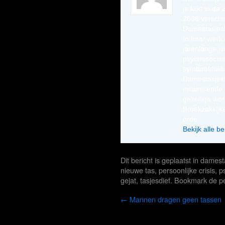
je kijkt in de
2008 versche
Damestasjesl
In haar werk 
jarenlange jo
psychosociaa
symboolduidi
Damestasjesl
inspirerende 
gezellige wo
Broekzakkij
orde.
Bekijk alle 
Dit bericht is geplaatst in
damest
nieuwe tas
,
persoonlijke crisis
,
p
gejat
,
tasjesdief
. Bookmark de
p
←
Mannen dragen geen tassen