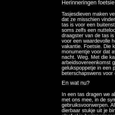
Herinneringen foetsie
Tasjesdieven maken veel
dat ze misschien vinden
tas is voor een buiten
soms zelfs een nutteloos
draagster van de tas i
voor een waardevolle he
vakantie. Foetsie. Die k
monumentje voor dat avo
nacht. Weg. Met die k
arbeidsovereenkomst g
gelukspoppetje in een 
beterschapswens voor 
En wat nu?
In een tas dragen we a
met ons mee, in de sy
gebruiksvoorwerpen. Als
dierbaar stukje uit je b