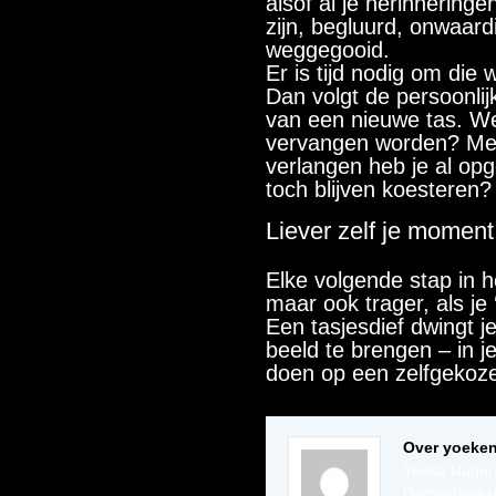
alsof al je herinneringe
zijn, begluurd, onwaard
weggegooid.
Er is tijd nodig om die 
Dan volgt de persoonlij
van een nieuwe tas. W
vervangen worden? Met
verlangen heb je al opg
toch blijven koesteren?
Liever zelf je moment
Elke volgende stap in h
maar ook trager, als je
Een tasjesdief dwingt j
beeld te brengen – in je
doen op een zelfgeko
Over yoeke
Yoeke Nagel 
Damestasjesl