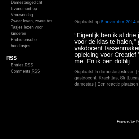
Damestasgedicht
Evenement op
Krachttassen ma
Vrouwendag
Geplaatst op
6 november 2014
Zwaar leven, zware tas
Tasjes lezen voor
kinderen
“Eigenlijk ben ik al dri
Prehistorische
voor de klas te halen,
handtasjes
vakdocent tassenmaken
opleiding voor Creatie
RSS
me. En ik ben dolblij 
Entries
RSS
Geplaatst in
damestasjeslezen
|
Comments
RSS
gastdocent
,
Krachttas
,
SintLuca
damestas
|
Een reactie plaatsen
Powered by
W