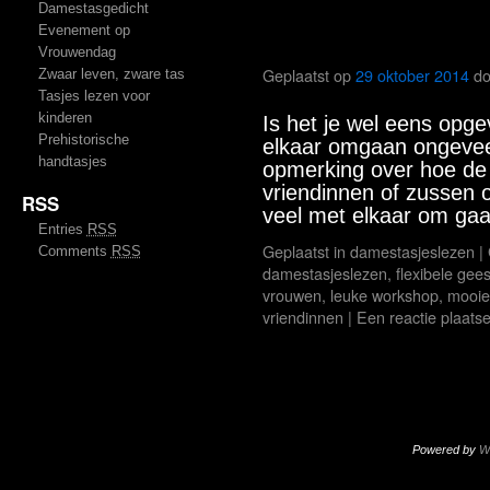
Damestasgedicht
Evenement op
Vrouw en leidersc
Vrouwendag
Geplaatst op
29 oktober 2014
do
Zwaar leven, zware tas
Tasjes lezen voor
kinderen
Is het je wel eens opge
Prehistorische
elkaar omgaan ongeveer
handtasjes
opmerking over hoe de
vriendinnen of zussen o
RSS
veel met elkaar om ga
Entries
RSS
Geplaatst in
damestasjeslezen
|
Comments
RSS
damestasjeslezen
,
flexibele gees
vrouwen
,
leuke workshop
,
mooie
vriendinnen
|
Een reactie plaats
Powered by
W