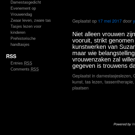
Damestasgedicht
Evenement op
Wat is die tas?
Vrouwendag
Geplaatst op
17 mei 2017
door
Zwaar leven, zware tas
Tasjes lezen voor
kinderen
Niet alleen vrouwen zij
Prehistorische
vooruit, strikt genomen
handtasjes
kunstwerken van Suzan
maar wie belangstelling
RSS
vrouwenzaken zal willen
Entries
RSS
gegeven is trouwens 
Comments
RSS
Geplaatst in
damestasjeslezen
,
kunst
,
tas lezen
,
tassentherapie
plaatsen
Powered by
W