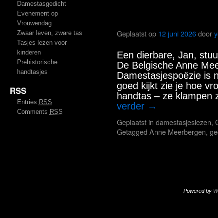
Damestasgedicht
Evenement op
Damestasgedicht
Vrouwendag
Geplaatst op
12 juni 2026
door
y
Zwaar leven, zware tas
Tasjes lezen voor
kinderen
Een dierbare, Jan, stu
Prehistorische
De Belgische Anne Mee
handtasjes
Damestasjespoëzie is nat
goed kijkt zie je hoe 
RSS
handtas – ze klampen 
Entries
RSS
verder
→
Comments
RSS
Geplaatst in
damestasjeslezen
,
Getagged
Anne Meerbergen
,
ge
Powered by
W