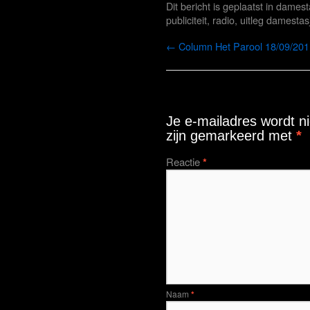
Dit bericht is geplaatst in
damest
publiciteit
,
radio
,
uitleg damestas
←
Column Het Parool 18/09/201
Geef een reactie
Je e-mailadres wordt ni
zijn gemarkeerd met
*
Reactie
*
Naam
*