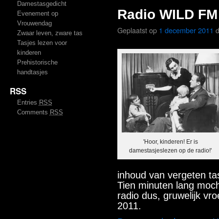
Damestasgedicht
Radio WILD FM 
Evenement op
Vrouwendag
Geplaatst op
1 december 2011
Zwaar leven, zware tas
Tasjes lezen voor
kinderen
Prehistorische
handtasjes
RSS
Entries
RSS
Comments
RSS
'Hoor, kinderen! Er is
damestasjeslezen op de radio!'
inhoud van vergeten ta
Tien minuten lang moch
radio dus, gruwelijk v
2011.