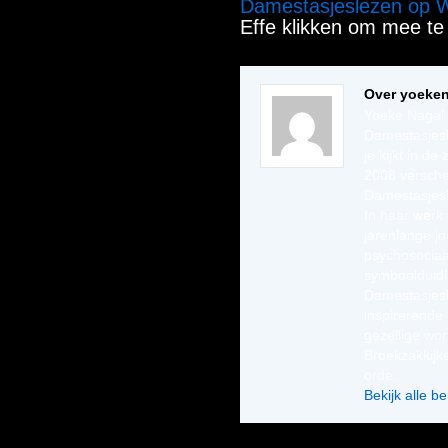
Damestasjeslezen op
Effe klikken om mee te 
Over yoeke
Yoeke Nagel 
Damestasjesl
je kijkt in de
2008 versche
Damestasjesl
In haar werk 
jarenlange jo
psychosociaa
symboolduidi
Damestasjesl
inspirerende 
gezellige wo
Broekzakkij
orde.
Bekijk alle 